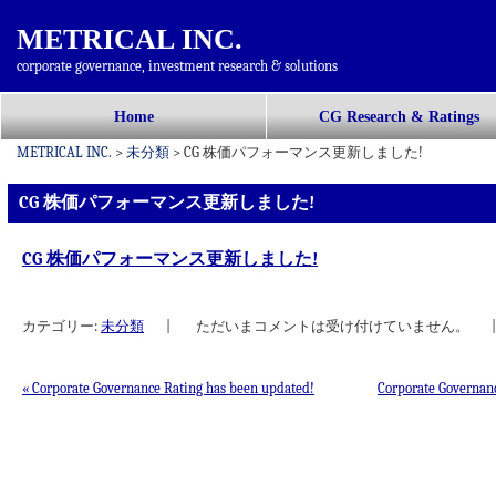
METRICAL INC.
corporate governance, investment research & solutions
コ
Home
CG Research & Ratings
メインメニュー
ン
METRICAL INC.
>
未分類
>
CG 株価パフォーマンス更新しました!
テ
ン
CG 株価パフォーマンス更新しました!
ツ
へ
CG 株価パフォーマンス更新しました!
移
動
カテゴリー:
未分類
|
ただいまコメントは受け付けていません。
|
«
Corporate Governance Rating has been updated!
Corporate Governan
投稿ナビゲーション