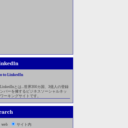
inkedIn
o to LinkedIn
LinkedInとは...世界200カ国、3億人の登録
ンバーを擁するビジネスソーシャルネッ
ワーキングサイトです。
earch
web
サイト内