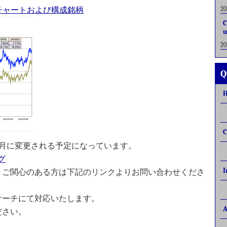
2
400 株価チャートおよび構成銘柄
C
u
2
Q
C
毎年7月に変更される予定になっています。
グ
I
、ご関心のある方は下記のリンクよりお問い合わせくださ
サーチにて対応いたします。
A
ださい。