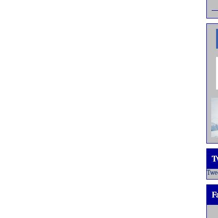
T
Twe
F