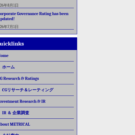
026年8月1日
orporate Governance Rating has been
pdated!
026年7月1日
uicklinks
Home
ホーム
G Research & Ratings
CGリサーチ＆レーティング
nvestment Research & IR
IR ＆ 企業調査
bout METRICAL