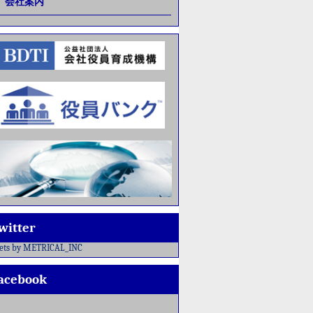
会社案内
witter
ets by METRICAL_INC
acebook