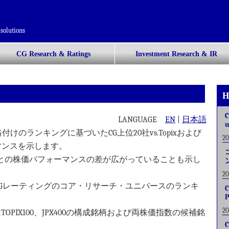
solutions
CG Research & Ratings
Investment Research & IR
H
C
LANGUAGE
EN
|
日本語
u
のランキングに基づいたCG上位20社vs.Topixおよび
2
ーマンスを示します。
JPX400との株価パフォーマンスの差が広がっていることも示し
2
CAL CGレーティングのコア・リサーチ・ユニバースのランキ
C
P
2
OPIX100、JPX400の構成銘柄および両株価指数の候補銘