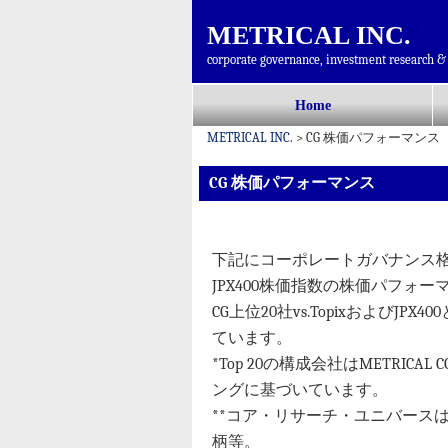
METRICAL INC.
corporate governance, investment research & 
コ
Home
メインメニュー
ン
METRICAL INC.
>
CG 株価パフォーマンス
テ
ン
CG 株価パフォーマンス
ツ
へ
移
下記にコーポレートガバナンス格付け
動
JPX400株価指数の株価パフォ
CG上位20社vs.Topixおよび
ています。
*Top 20の構成会社はMETRI
ングに基づいています。
**コア・リサーチ・ユニバースはT
柄等。