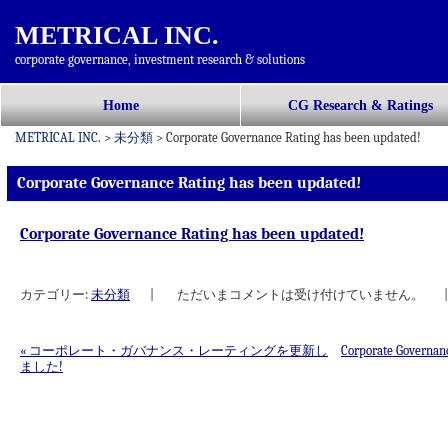
METRICAL INC.
corporate governance, investment research & solutions
コ
Home
CG Research & Ratings
メインメニュー
ン
METRICAL INC.
>
未分類
>
Corporate Governance Rating has been updated!
テ
ン
Corporate Governance Rating has been updated!
ツ
へ
Corporate Governance Rating has been updated!
移
動
カテゴリー:
未分類
|
ただいまコメントは受け付けていません。
|
«
コーポレート・ガバナンス・レーティングを更新し
Corporate Governan
ました!
投稿ナビゲーション