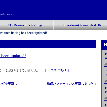
solutions
CG Research & Ratings
Investment Research & IR
rnance Rating has been updated!
 been updated!
H
C
s been updated!
u
2
ントは受け付けていません。
|
2023年3月1日
2
ングを更新し
株価パフォーマンス更新しました!
»
C
P
2