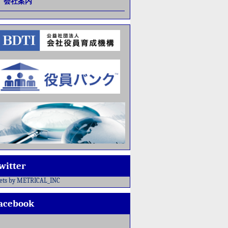
会社案内
witter
ets by METRICAL_INC
acebook