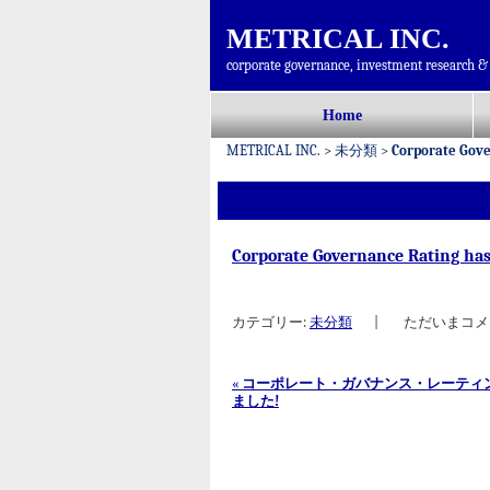
METRICAL INC.
corporate governance, investment research & 
コ
Home
メインメニュー
ン
METRICAL INC.
>
未分類
>
Corporate Gove
テ
ン
Corporate Governance Rating has
ツ
へ
Corporate Governance Rating ha
移
動
カテゴリー:
未分類
|
ただいまコメ
«
コーポレート・ガバナンス・レーティ
ました!
投稿ナビゲーション