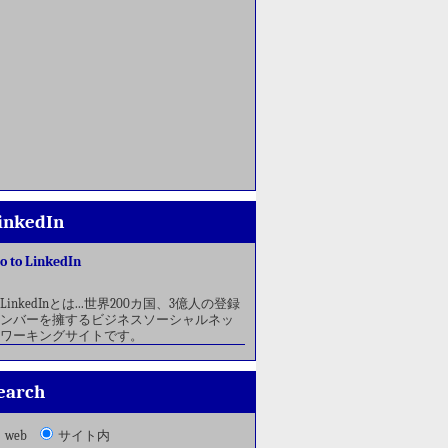
inkedIn
o to LinkedIn
LinkedInとは...世界200カ国、3億人の登録
ンバーを擁するビジネスソーシャルネッ
ワーキングサイトです。
earch
web
サイト内