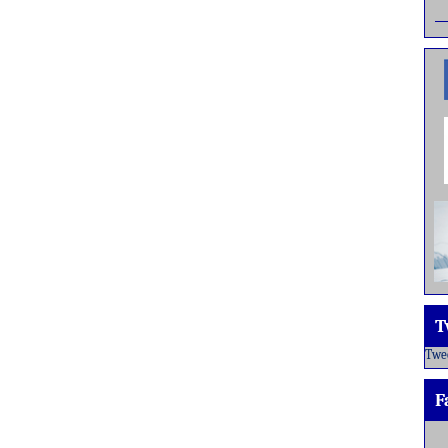
T
Twe
F