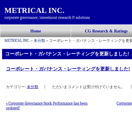
METRICAL INC.
corporate governance, investment research & solutions
コ
Home
CG Research & Ratings
メインメニュー
ン
METRICAL INC.
>
未分類
>
コーポレート・ガバナンス・レーティングを更新
テ
ン
コーポレート・ガバナンス・レーティングを更新しました!
ツ
へ
コーポレート・ガバナンス・レーティングを更新しました!
移
動
カテゴリー:
未分類
|
ただいまコメントは受け付けていません。
|
«
Corporate Governance Stock Performance has been
Corporate
updated!
投稿ナビゲーション