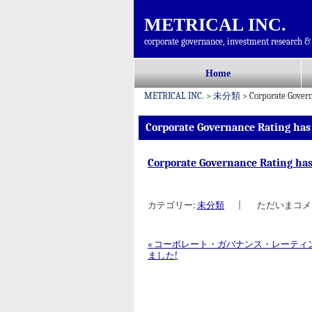
METRICAL INC.
corporate governance, investment research & 
コ
Home
メインメニュー
ン
METRICAL INC.
>
未分類
>
Corporate Gover
テ
ン
Corporate Governance Rating has
ツ
へ
Corporate Governance Rating ha
移
動
カテゴリー:
未分類
|
ただいまコメ
«
コーポレート・ガバナンス・レーティ
ました!
投稿ナビゲーション