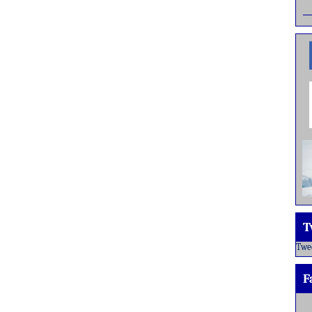
T
Twe
F