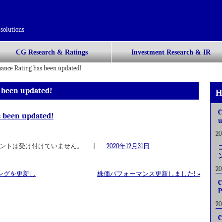
solutions
CG Research & Ratings
Investment Research & IR
nance Rating has been updated!
 been updated!
H
C
s been updated!
u
2
ントは受け付けていません。
|
2020年12月31日
2
ングを更新し
株価パフォーマンス更新しました!
»
C
P
2