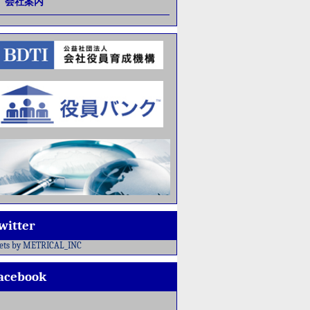
会社案内
witter
ets by METRICAL_INC
acebook