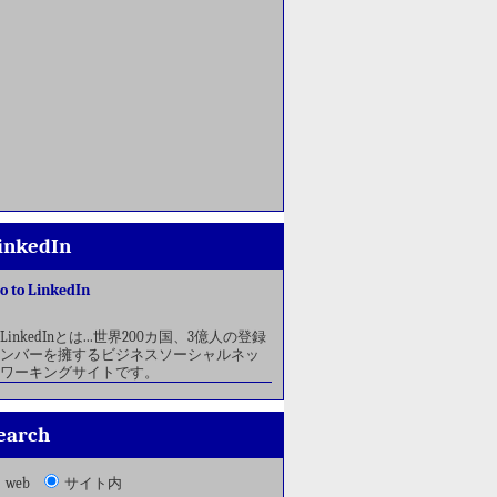
inkedIn
o to LinkedIn
LinkedInとは...世界200カ国、3億人の登録
ンバーを擁するビジネスソーシャルネッ
ワーキングサイトです。
earch
web
サイト内