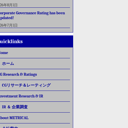
026年8月1日
orporate Governance Rating has been
pdated!
026年7月1日
uicklinks
Home
ホーム
G Research & Ratings
CGリサーチ＆レーティング
nvestment Research & IR
IR ＆ 企業調査
bout METRICAL