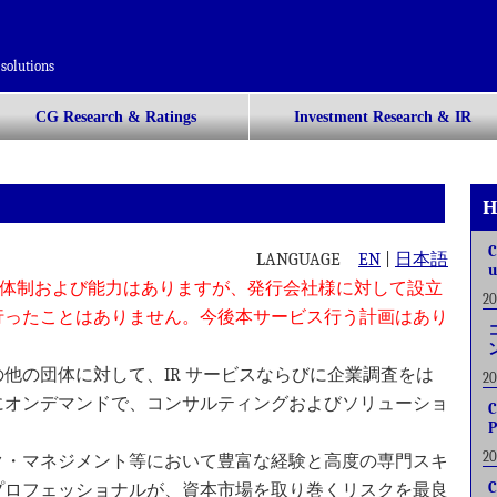
solutions
CG Research & Ratings
Investment Research & IR
H
C
LANGUAGE
EN
|
日本語
u
体制および能力はありますが、発行会社様に対して設立
2
行ったことはありません。今後本サービス行う計画はあり
他の団体に対して、IR サービスならびに企業調査をは
2
にオンデマンドで、コンサルティングおよびソリューショ
C
P
2
ク・マネジメント等において豊富な経験と高度の専門スキ
プロフェッショナルが、資本市場を取り巻くリスクを最良