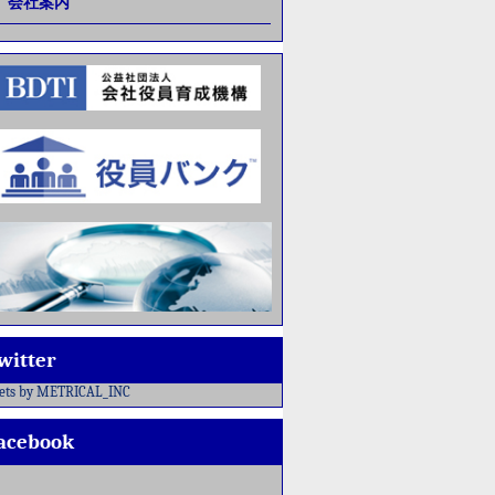
会社案内
witter
ets by METRICAL_INC
acebook