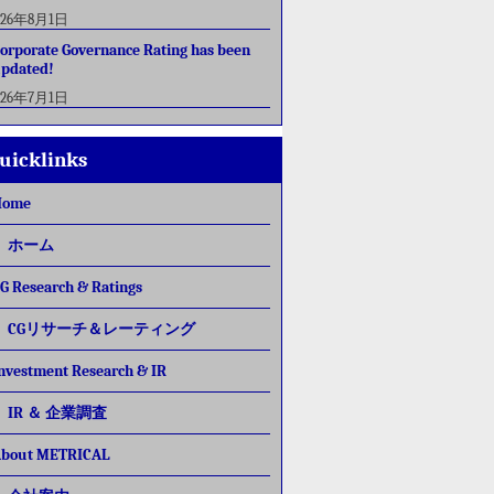
026年8月1日
orporate Governance Rating has been
pdated!
026年7月1日
uicklinks
Home
ホーム
G Research & Ratings
CGリサーチ＆レーティング
nvestment Research & IR
IR ＆ 企業調査
bout METRICAL