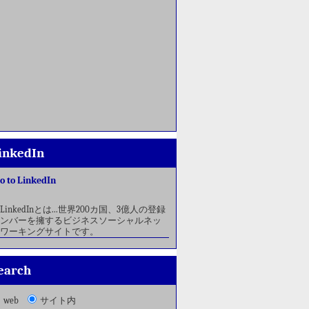
inkedIn
o to LinkedIn
LinkedInとは...世界200カ国、3億人の登録
ンバーを擁するビジネスソーシャルネッ
ワーキングサイトです。
earch
web
サイト内