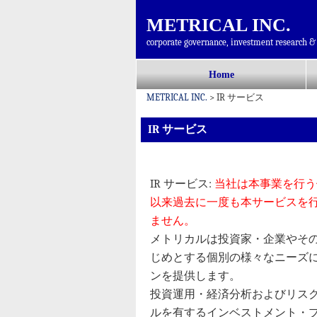
METRICAL INC.
corporate governance, investment research & 
コ
Home
メインメニュー
ン
METRICAL INC.
>
IR サービス
テ
ン
IR サービス
ツ
へ
移
IR サービス:
当社は本事業を行う
動
以来過去に一度も本サービスを
ません。
メトリカルは投資家・企業やその
じめとする個別の様々なニーズ
ンを提供します。
投資運用・経済分析およびリス
ルを有するインベストメント・