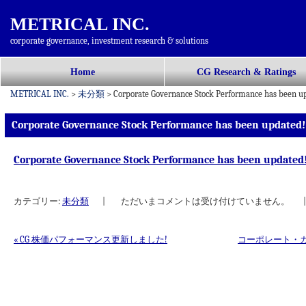
METRICAL INC.
corporate governance, investment research & solutions
コ
Home
CG Research & Ratings
メインメニュー
ン
METRICAL INC.
>
未分類
>
Corporate Governance Stock Performance has been u
テ
ン
Corporate Governance Stock Performance has been updated!
ツ
へ
Corporate Governance Stock Performance has been updated
移
動
カテゴリー:
未分類
|
ただいまコメントは受け付けていません。
|
«
CG 株価パフォーマンス更新しました!
コーポレート・
投稿ナビゲーション