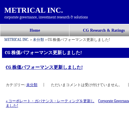
METRICAL INC.
corporate governance, investment research & solutions
コ
Home
CG Research & Ratings
メインメニュー
ン
METRICAL INC.
>
未分類
>
CG 株価パフォーマンス更新しました!
テ
ン
CG 株価パフォーマンス更新しました!
ツ
へ
CG 株価パフォーマンス更新しました!
移
動
カテゴリー:
未分類
|
ただいまコメントは受け付けていません。
|
«
コーポレート・ガバナンス・レーティングを更新し
Corporate Governan
ました!
投稿ナビゲーション