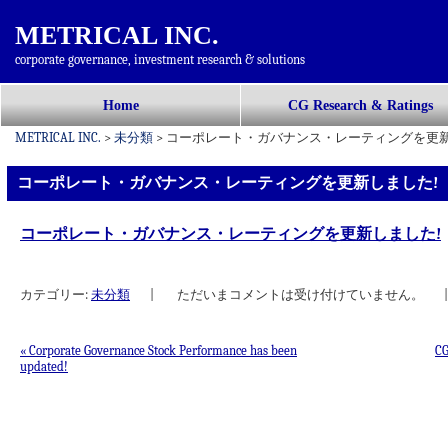
METRICAL INC.
corporate governance, investment research & solutions
コ
Home
CG Research & Ratings
メインメニュー
ン
METRICAL INC.
>
未分類
>
コーポレート・ガバナンス・レーティングを更新
テ
ン
コーポレート・ガバナンス・レーティングを更新しました!
ツ
へ
コーポレート・ガバナンス・レーティングを更新しました!
移
動
カテゴリー:
未分類
|
ただいまコメントは受け付けていません。
|
«
Corporate Governance Stock Performance has been
C
updated!
投稿ナビゲーション