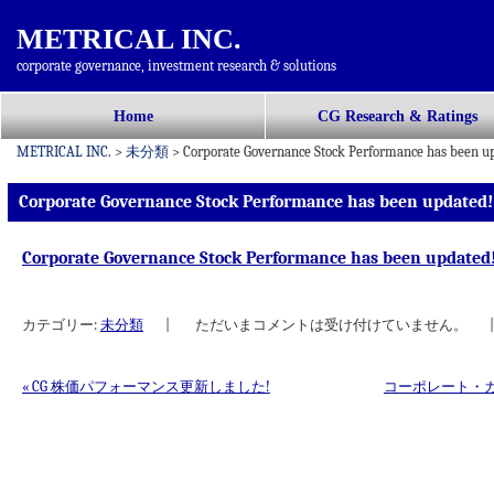
METRICAL INC.
corporate governance, investment research & solutions
コ
Home
CG Research & Ratings
メインメニュー
ン
METRICAL INC.
>
未分類
>
Corporate Governance Stock Performance has been u
テ
ン
Corporate Governance Stock Performance has been updated!
ツ
へ
Corporate Governance Stock Performance has been updated
移
動
カテゴリー:
未分類
|
ただいまコメントは受け付けていません。
|
«
CG 株価パフォーマンス更新しました!
コーポレート・
投稿ナビゲーション