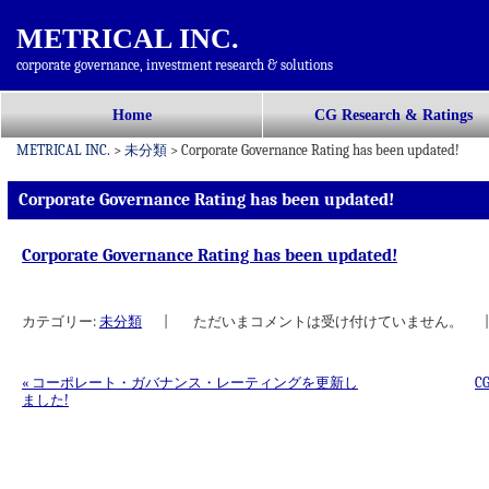
METRICAL INC.
corporate governance, investment research & solutions
コ
Home
CG Research & Ratings
メインメニュー
ン
METRICAL INC.
>
未分類
>
Corporate Governance Rating has been updated!
テ
ン
Corporate Governance Rating has been updated!
ツ
へ
Corporate Governance Rating has been updated!
移
動
カテゴリー:
未分類
|
ただいまコメントは受け付けていません。
|
«
コーポレート・ガバナンス・レーティングを更新し
C
ました!
投稿ナビゲーション