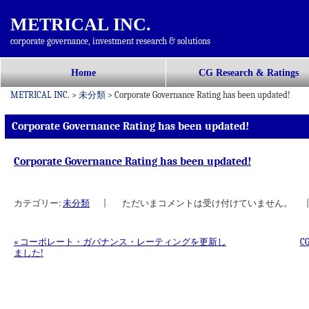
METRICAL INC.
corporate governance, investment research & solutions
コ
Home
CG Research & Ratings
メインメニュー
ン
METRICAL INC.
>
未分類
>
Corporate Governance Rating has been updated!
テ
ン
Corporate Governance Rating has been updated!
ツ
へ
Corporate Governance Rating has been updated!
移
動
カテゴリー:
未分類
|
ただいまコメントは受け付けていません。
|
«
コーポレート・ガバナンス・レーティングを更新し
C
ました!
投稿ナビゲーション