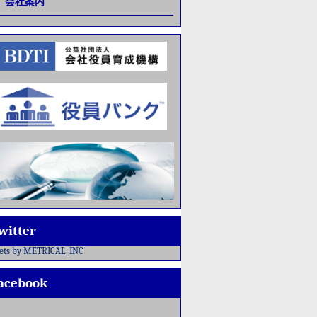
会社案内
witter
ets by METRICAL_INC
acebook