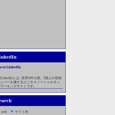
inkedIn
o to LinkedIn
LinkedInとは...世界200カ国、3億人の登録
ンバーを擁するビジネスソーシャルネッ
ワーキングサイトです。
earch
web
サイト内