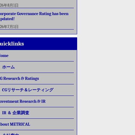
026年8月1日
orporate Governance Rating has been
pdated!
026年7月1日
uicklinks
Home
ホーム
G Research & Ratings
CGリサーチ＆レーティング
nvestment Research & IR
IR ＆ 企業調査
bout METRICAL