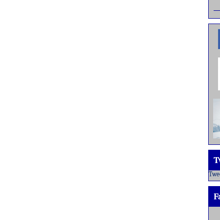
T
Twe
F