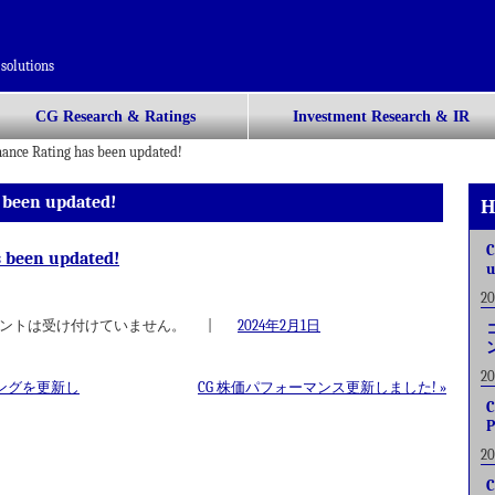
solutions
CG Research & Ratings
Investment Research & IR
nance Rating has been updated!
 been updated!
H
C
s been updated!
u
2
ントは受け付けていません。
|
2024年2月1日
2
ングを更新し
CG 株価パフォーマンス更新しました!
»
C
P
2