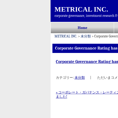
METRICAL INC.
corporate governance, investment research & 
コ
Home
メインメニュー
ン
METRICAL INC.
>
未分類
>
Corporate Gover
テ
ン
Corporate Governance Rating has
ツ
へ
Corporate Governance Rating ha
移
動
カテゴリー:
未分類
|
ただいまコメ
«
コーポレート・ガバナンス・レーティ
ました!
投稿ナビゲーション