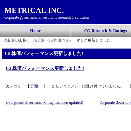
METRICAL INC.
corporate governance, investment research & solutions
コ
Home
CG Research & Ratings
メインメニュー
ン
METRICAL INC.
>
未分類
>
CG 株価パフォーマンス更新しました!
テ
ン
CG 株価パフォーマンス更新しました!
ツ
へ
CG 株価パフォーマンス更新しました!
移
動
カテゴリー:
未分類
|
ただいまコメントは受け付けていません。
|
«
Corporate Governance Rating has been updated!
Corporate Governan
投稿ナビゲーション