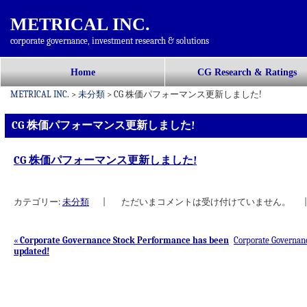
METRICAL INC.
corporate governance, investment research & solutions
コ
Home
CG Research & Ratings
メインメニュー
ン
METRICAL INC.
>
未分類
>
CG 株価パフォーマンス更新しました!
テ
ン
CG 株価パフォーマンス更新しました!
ツ
へ
CG 株価パフォーマンス更新しました!
移
動
カテゴリー:
未分類
|
ただいまコメントは受け付けていません。
|
«
Corporate Governance Stock Performance has been
Corporate Governan
updated!
投稿ナビゲーション