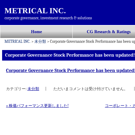
METRICAL INC.
corporate governance, investment research & solutions
コ
Home
CG Research & Ratings
メインメニュー
ン
METRICAL INC.
>
未分類
>
Corporate Governance Stock Performance has been u
テ
ン
Corporate Governance Stock Performance has been updated!
ツ
へ
Corporate Governance Stock Performance has been updated
移
動
カテゴリー:
未分類
|
ただいまコメントは受け付けていません。
|
«
株価パフォーマンス更新しました!
コーポレート・
投稿ナビゲーション