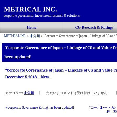
METRICAL INC.
corporate governance, investment research & solutions
コ
Home
CG Research & Ratings
メインメニュー
ン
METRICAL INC.
>
未分類
>
“Corporate Governance of Japan – Linkage of CG and
テ
ン
“Corporate Governance of Japan – Linkage of CG and Value C
ツ
been updated!
へ
移
“Corporate Governance of Japan – Linkage of CG and Value 
動
December 5 2018 – New –
カテゴリー:
未分類
|
ただいまコメントは受け付けていません。
|
«
Corporate Governance Rating has been updated!
“コーポレートガバ
析 – 
投稿ナビゲーション