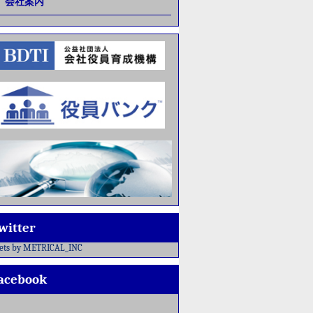
会社案内
witter
ets by METRICAL_INC
acebook