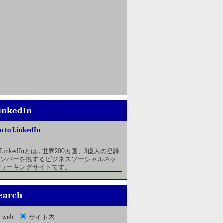
inkedIn
o to LinkedIn
LinkedInとは...世界200カ国、3億人の登録
ンバーを擁するビジネスソーシャルネッ
ワーキングサイトです。
earch
web
サイト内