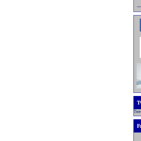
T
Twe
F