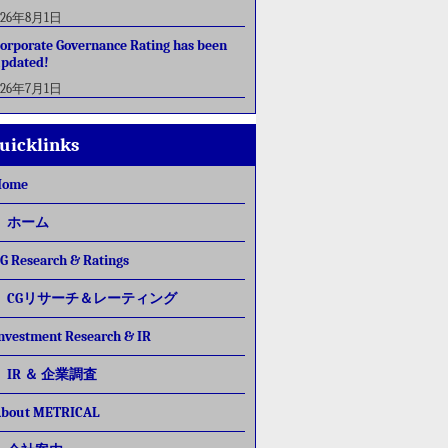
026年8月1日
orporate Governance Rating has been
pdated!
026年7月1日
uicklinks
Home
ホーム
G Research & Ratings
CGリサーチ＆レーティング
nvestment Research & IR
IR ＆ 企業調査
bout METRICAL