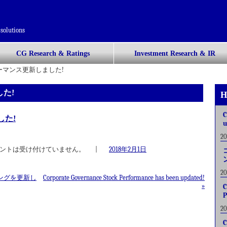
solutions
CG Research & Ratings
Investment Research & IR
ォーマンス更新しました!
た!
H
C
した!
u
2
ントは受け付けていません。
|
2018年2月1日
2
ングを更新し
Corporate Governance Stock Performance has been updated!
»
C
P
2