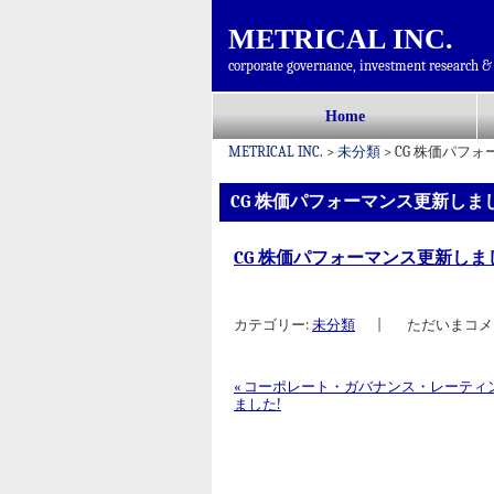
METRICAL INC.
corporate governance, investment research & 
コ
Home
メインメニュー
ン
METRICAL INC.
>
未分類
>
CG 株価パフ
テ
ン
CG 株価パフォーマンス更新しまし
ツ
へ
CG 株価パフォーマンス更新しま
移
動
カテゴリー:
未分類
|
ただいまコメ
«
コーポレート・ガバナンス・レーティ
ました!
投稿ナビゲーション