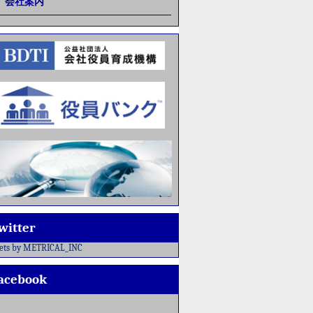
会社案内
witter
ets by METRICAL_INC
acebook