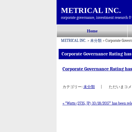
METRICAL INC.
corporate governance, investment research & 
コ
Home
メインメニュー
ン
METRICAL INC.
>
未分類
>
Corporate Gover
テ
ン
Corporate Governance Rating has
ツ
へ
Corporate Governance Rating ha
移
動
カテゴリー:
未分類
|
ただいまコメ
«
“Watts (2735, JP) 10/18/2017” has been rel
投稿ナビゲーション