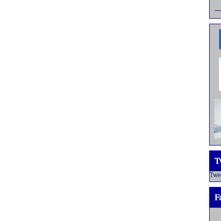
T
Twe
F