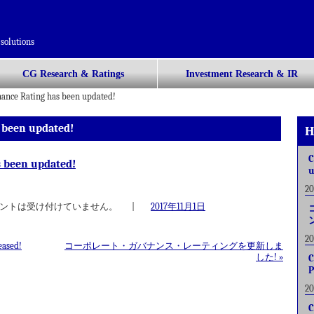
solutions
CG Research & Ratings
Investment Research & IR
nance Rating has been updated!
 been updated!
H
C
s been updated!
u
2
ントは受け付けていません。
|
2017年11月1日
2
eased!
コーポレート・ガバナンス・レーティングを更新しま
した!
»
C
P
2