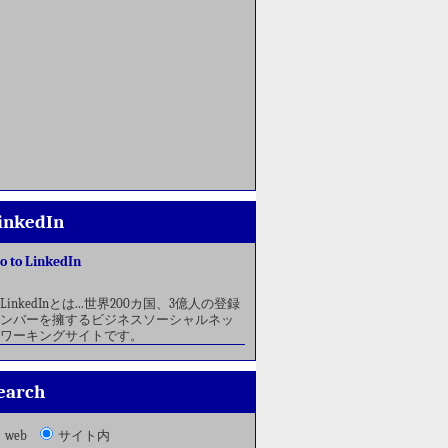
inkedIn
o to LinkedIn
LinkedInとは...世界200カ国、3億人の登録
ンバーを擁するビジネスソーシャルネッ
ワーキングサイトです。
earch
web
サイト内