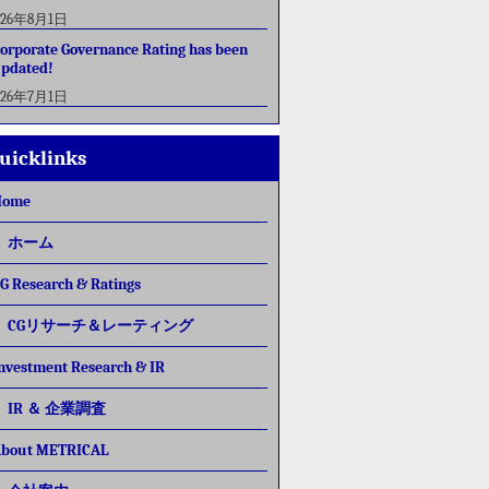
026年8月1日
orporate Governance Rating has been
pdated!
026年7月1日
uicklinks
Home
ホーム
G Research & Ratings
CGリサーチ＆レーティング
nvestment Research & IR
IR ＆ 企業調査
bout METRICAL