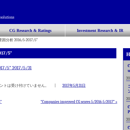
solutions
CG Research & Ratings
Investment Research & IR
析 2016/5-2017/5”
7/5”
H
C
5” 2017/5/31
u
2
ントは受け付けていません。
|
2017年5月31日
2
”
“Companies improved CG scores 5/2016-5/2017”
»
C
P
2