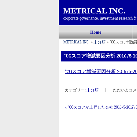
METRICAL INC.
corporate governance, investment research & 
コ
Home
メインメニュー
ン
METRICAL INC.
>
未分類
>
“CGスコア増減要因分
テ
ン
“CGスコア増減要因分析 2016/5-201
ツ
へ
“CGスコア増減要因分析 2016/5-2017/
移
動
カテゴリー:
未分類
|
ただいまコメ
«
“CGスコアが上昇した会社 2016/5-2017/5
投稿ナビゲーション