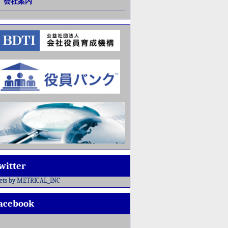
会社案内
witter
ets by METRICAL_INC
acebook