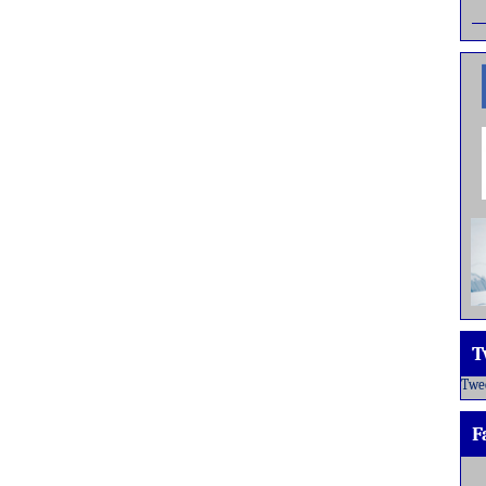
T
Twe
F