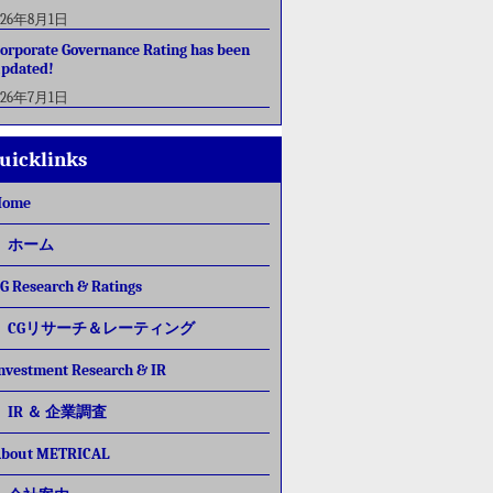
026年8月1日
orporate Governance Rating has been
pdated!
026年7月1日
uicklinks
Home
ホーム
G Research & Ratings
CGリサーチ＆レーティング
nvestment Research & IR
IR ＆ 企業調査
bout METRICAL