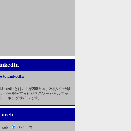
inkedIn
o to LinkedIn
LinkedInとは...世界200カ国、3億人の登録
ンバーを擁するビジネスソーシャルネッ
ワーキングサイトです。
earch
web
サイト内