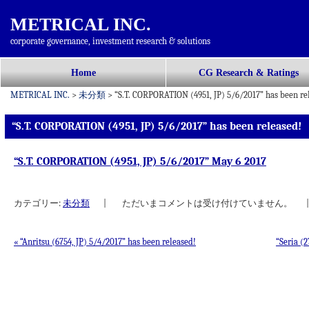
METRICAL INC.
corporate governance, investment research & solutions
コ
Home
CG Research & Ratings
メインメニュー
ン
METRICAL INC.
>
未分類
>
“S.T. CORPORATION (4951, JP) 5/6/2017” has been re
テ
ン
“S.T. CORPORATION (4951, JP) 5/6/2017” has been released!
ツ
へ
“S.T. CORPORATION (4951, JP) 5/6/2017” May 6 2017
移
動
カテゴリー:
未分類
|
ただいまコメントは受け付けていません。
|
«
“Anritsu (6754, JP) 5/4/2017” has been released!
“Seria (
投稿ナビゲーション