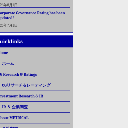
026年8月1日
orporate Governance Rating has been
pdated!
026年7月1日
uicklinks
Home
ホーム
G Research & Ratings
CGリサーチ＆レーティング
nvestment Research & IR
IR ＆ 企業調査
bout METRICAL