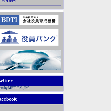
会社案内
witter
ets by METRICAL_INC
acebook