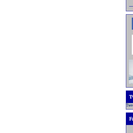
T
Twe
F