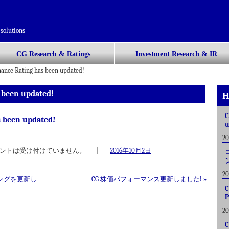
solutions
CG Research & Ratings
Investment Research & IR
nance Rating has been updated!
 been updated!
H
C
s been updated!
u
2
ントは受け付けていません。
|
2016年10月2日
2
ングを更新し
CG 株価パフォーマンス更新しました!
»
C
P
2