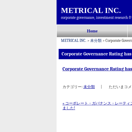
METRICAL INC.
corporate governance, investment research & 
コ
Home
メインメニュー
ン
METRICAL INC.
>
未分類
>
Corporate Gover
テ
ン
Corporate Governance Rating has
ツ
へ
Corporate Governance Rating ha
移
動
カテゴリー:
未分類
|
ただいまコメ
«
コーポレート・ガバナンス・レーティ
ました!
投稿ナビゲーション