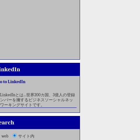
inkedIn
o to LinkedIn
LinkedInとは...世界200カ国、3億人の登録
ンバーを擁するビジネスソーシャルネッ
ワーキングサイトです。
earch
web
サイト内