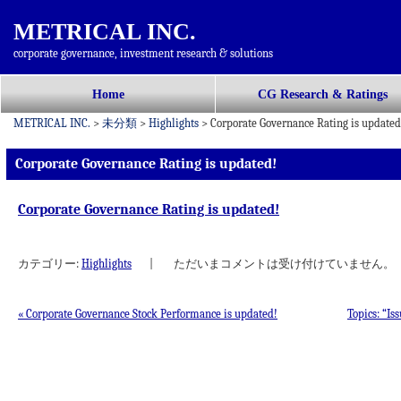
METRICAL INC.
corporate governance, investment research & solutions
コ
Home
CG Research & Ratings
メインメニュー
ン
METRICAL INC.
>
未分類
>
Highlights
>
Corporate Governance Rating is updated
テ
ン
Corporate Governance Rating is updated!
ツ
へ
Corporate Governance Rating is updated!
移
動
カテゴリー:
Highlights
|
ただいまコメントは受け付けていません。
«
Corporate Governance Stock Performance is updated!
Topics: “I
投稿ナビゲーション