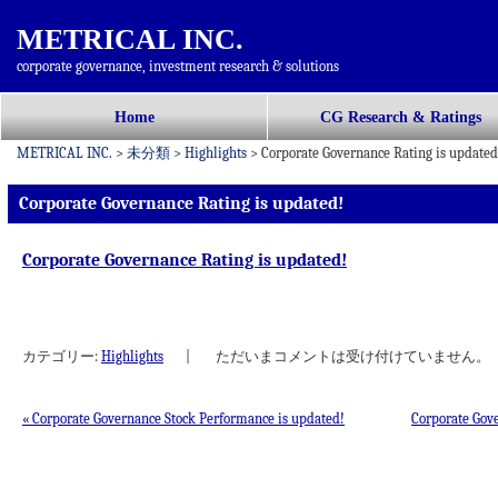
METRICAL INC.
corporate governance, investment research & solutions
コ
Home
CG Research & Ratings
メインメニュー
ン
METRICAL INC.
>
未分類
>
Highlights
>
Corporate Governance Rating is updated
テ
ン
Corporate Governance Rating is updated!
ツ
へ
Corporate Governance Rating is updated!
移
動
カテゴリー:
Highlights
|
ただいまコメントは受け付けていません。
«
Corporate Governance Stock Performance is updated!
Corporate Gov
投稿ナビゲーション