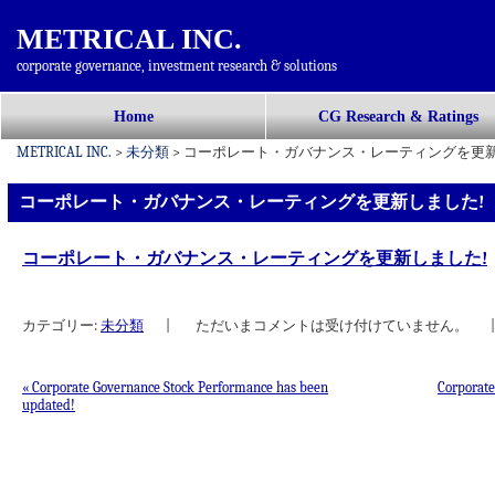
METRICAL INC.
corporate governance, investment research & solutions
コ
Home
CG Research & Ratings
メインメニュー
ン
METRICAL INC.
>
未分類
>
コーポレート・ガバナンス・レーティングを更新
テ
ン
コーポレート・ガバナンス・レーティングを更新しました!
ツ
へ
コーポレート・ガバナンス・レーティングを更新しました!
移
動
カテゴリー:
未分類
|
ただいまコメントは受け付けていません。
|
«
Corporate Governance Stock Performance has been
Corporate
updated!
投稿ナビゲーション