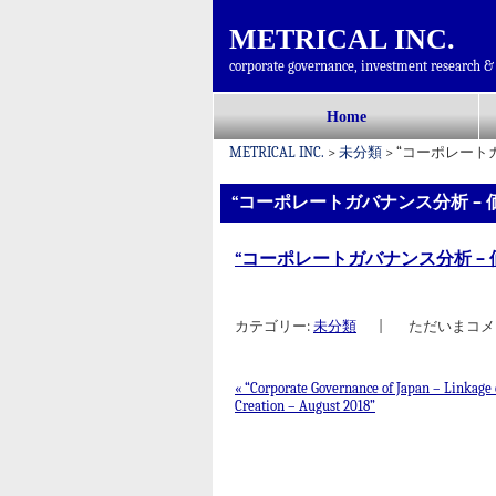
METRICAL INC.
corporate governance, investment research & 
コ
Home
メインメニュー
ン
METRICAL INC.
>
未分類
>
“コーポレートガバ
テ
ン
“コーポレートガバナンス分析 – 価値
ツ
へ
“コーポレートガバナンス分析 – 価値創
移
動
カテゴリー:
未分類
|
ただいまコメ
«
“Corporate Governance of Japan – Linkage 
Creation – August 2018”
投稿ナビゲーション