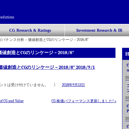
solutions
CG Research & Ratings
Investment Research & IR
ナンス分析 – 価値創造とCGのリンケージ – 2018/8”
創造とCGのリンケージ – 2018/8”
H
C
造とCGのリンケージ – 2018/8” 2018/9/1
u
2
ントは受け付けていません。
|
2018年9月13日
2
of CG and Value
CG 株価パフォーマンス更新しました!
»
C
P
2