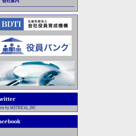
会社案内
witter
ets by METRICAL_INC
acebook