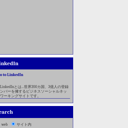
inkedIn
o to LinkedIn
LinkedInとは...世界200カ国、3億人の登録
ンバーを擁するビジネスソーシャルネッ
ワーキングサイトです。
earch
web
サイト内