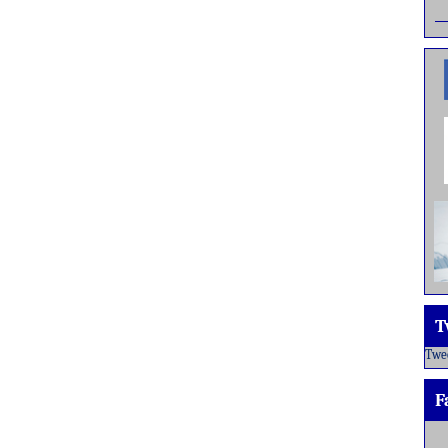
T
Twe
F