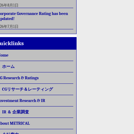
026年8月1日
orporate Governance Rating has been
pdated!
026年7月1日
uicklinks
Home
ホーム
G Research & Ratings
CGリサーチ＆レーティング
nvestment Research & IR
IR ＆ 企業調査
bout METRICAL