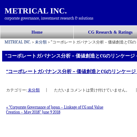
METRICAL INC.
corporate governance, investment research & solutions
コ
Home
CG Research & Ratings
メインメニュー
ン
METRICAL INC.
>
未分類
>
“コーポレートガバナンス分析 – 価値創造とCGのリンケージ
テ
ン
“コーポレートガバナンス分析 – 価値創造とCGのリンケージ – 2018
ツ
へ
“コーポレートガバナンス分析 – 価値創造とCGのリンケージ – 2018
移
動
カテゴリー:
未分類
|
ただいまコメントは受け付けていません。
|
«
“Corporate Governance of Japan – Linkage of CG and Value
Creation – May 2018” June 9 2018
投稿ナビゲーション