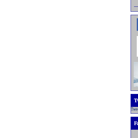
T
Twe
F