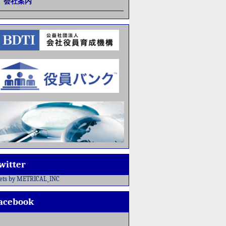
会社案内
witter
ets by METRICAL_INC
acebook