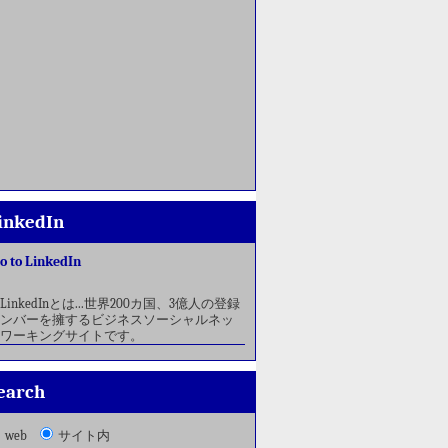
inkedIn
o to LinkedIn
LinkedInとは...世界200カ国、3億人の登録
ンバーを擁するビジネスソーシャルネッ
ワーキングサイトです。
earch
web
サイト内