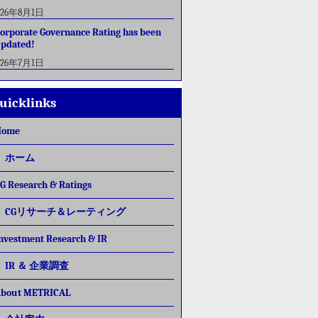
026年8月1日
orporate Governance Rating has been
pdated!
026年7月1日
uicklinks
Home
ホーム
G Research & Ratings
CGリサーチ＆レーティング
nvestment Research & IR
IR ＆ 企業調査
bout METRICAL