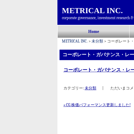
METRICAL INC.
corporate governance, investment research & 
コ
Home
メインメニュー
ン
METRICAL INC.
>
未分類
>
コーポレート・
テ
ン
コーポレート・ガバナンス・レー
ツ
へ
コーポレート・ガバナンス・レー
移
動
カテゴリー:
未分類
|
ただいまコメ
«
CG 株価パフォーマンス更新しました!
投稿ナビゲーション